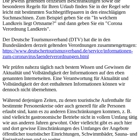
Die jeweils geltenden offiziellen Beschränkungen sowie die
besonderen Regeln für Ihren Urlaub finden Sie in der Regel sehr
leicht mit bestimmten Suchbegriffepaaren in den einschlägigen
Suchmaschinen. Zum Beispiel geben Sie ein "In welchem
Landkreis liegt Ortsname?" und dann geben Sie ein "Corona
Verordnung Landkreis".
Der Deutsche Tourismusverband (DTV) hat die in den
Bundesländern derzeit geltenden Verordnungen zusammengetragen:
https://www.deutscher­tourismusverband.de/­service/­informationen-
zum-coronavirus/­laenderverordnungen.html
Wir prüfen nahezu täglich nach bestem Wissen und Gewissen die
Aktualität und Vollständigkeit der Informationen auf den eben
genannten Internetseiten. Eine Verantwortung für Aktualität und
Vollständigkeit der dort enthaltenen Informationen können wir
dennoch nicht übernehmen.
Während derjenigen Zeiten, zu denen touristische Aufenthalte für
bestimmte Personenkreise oder auch generell für alle Personen
erlaubt sind, kann es zu anderen Einschränkungen kommen, z. B.
sind vielleicht gastronomische Betriebe nicht in vollem Umfang tätig
wie aus anderen Jahren gewohnt. Oder vielleicht gibt es auch hier
und dort gewisse Einschränkungen des Umfanges der Angebote
öffentlicher touristischer Einrichtungen, Schwimmbäder, Sauna- und
Freizeitanlagen und so weiter.