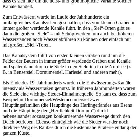
dass es sich hier um die tiefst- und größtmögliche Variante solcher
Kanäle handelt.
Zum Entwässern wurde im Laufe der Jahrhunderte ein
umfangreiches Kanalsystem geschaffen, dass von kleinen Gräben in
immer größer werdende Kanäle führt. In den „Siel“-Orten gibt es
dann die großen „Siele“ – mit Schöpfwerken, um auch bei höheren
Wasserständen noch Wasser abführen zu können oder einfach nur
mit großen „Siel“-Toren.
Das Kanalsystem führt von ersten kleinen Gräben rund um die
Felder der Bauern in immer größer werdende Gräben und Kanäle
und später dann durch die Siele in den Sielorten in die Nordsee (z.
B. in Bensersiel, Dornumersiel, Harlesiel und anderen mehr).
Bis Ende des 19. Jahrhunderts wurden die Entwässerungs-Kanäle
intensiv als Wasserstraßen genutzt. In früheren Jahrhunderten waren
die Siele eine wichtige Steuer-Einnahmequelle. So kam es, dass zum
Beispiel in Dornumersiel/Westeraccumersiel zwei
Häuptlingsfamilien (die Häuptlinge des Harlingerlandes aus Esens
und die Häuptlinge der „Herrlichkeit Dornum“) direkt
nebeneinander sozusagen konkurrierende Wasserwege durch den
Deich betrieben. Ebenso einträglich wie die Steuer war der noch
direktere Weg des Raubes durch die küstennahe Piraterie entlang der
ganzen Küste.