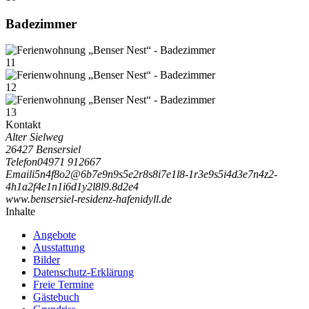
Badezimmer
11
12
13
Kontakt
Alter Sielweg
26427 Bensersiel
Telefon
04971 912667
Email
i
5
n
4
f
8
o
2
@
6
b
7
e
9
n
9
s
5
e
2
r
8
s
8
i
7
e
1
l
8
-
1
r
3
e
9
s
5
i
4
d
3
e
7
n
4
z
2
-
4
h
1
a
2
f
4
e
1
n
1
i
6
d
1
y
2
l
8
l
9
.
8
d
2
e
4
www.bensersiel-residenz-hafenidyll.de
Inhalte
Angebote
Ausstattung
Bilder
Datenschutz-Erklärung
Freie Termine
Gästebuch